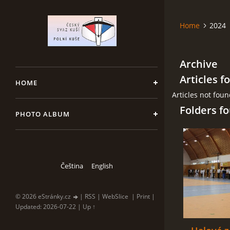
Home
2024
Archive
Articles f
HOME
Articles not fou
Folders f
PHOTO ALBUM
Čeština
English
© 2026 eStránky.cz
|
RSS
|
WebSlice
|
Print
|
Updated: 2026-07-22
|
Up ↑