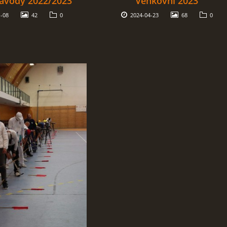
ávody 2022/2023
Venkovní 2023
-08
42
0
2024-04-23
68
0