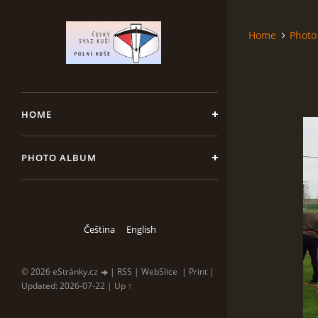
Home
Photo
HOME
PHOTO ALBUM
Čeština
English
© 2026 eStránky.cz
|
RSS
|
WebSlice
|
Print
|
Updated: 2026-07-22
|
Up ↑