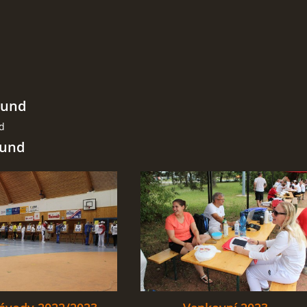
ound
nd
ound