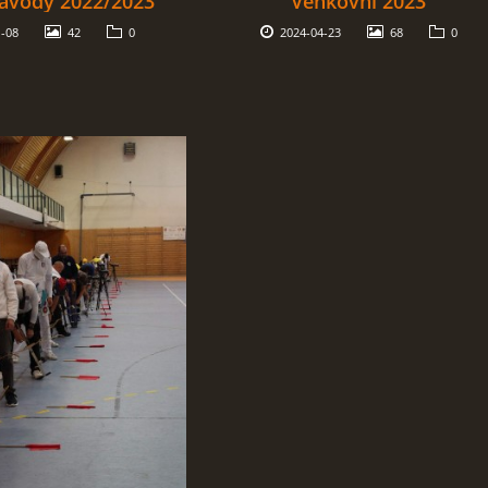
ávody 2022/2023
Venkovní 2023
-08
42
0
2024-04-23
68
0