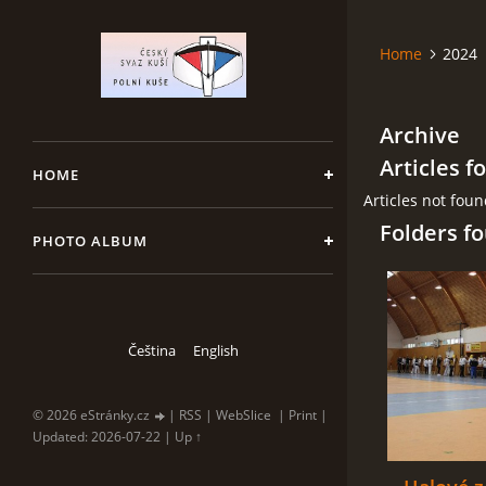
Home
2024
Archive
Articles f
HOME
Articles not fou
Folders f
PHOTO ALBUM
Čeština
English
© 2026 eStránky.cz
|
RSS
|
WebSlice
|
Print
|
Updated: 2026-07-22
|
Up ↑