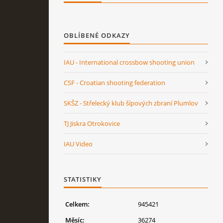
OBLÍBENÉ ODKAZY
IAU - International crossbow shooting union
CSF - Croatian shooting federation
SKŠZ - Střelecký klub šípových zbraní Plumlov
TJ Jiskra Otrokovice
IAU Video
STATISTIKY
Celkem:
945421
Měsíc:
36274