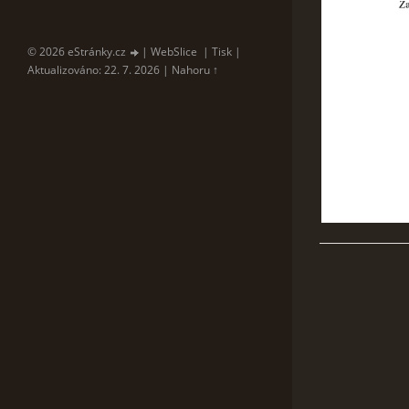
© 2026 eStránky.cz
|
WebSlice
|
Tisk
|
Aktualizováno: 22. 7. 2026
|
Nahoru ↑