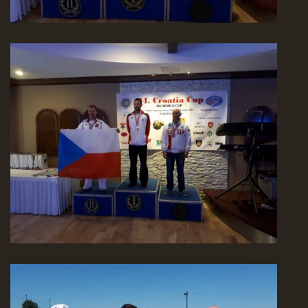
REKORDY
ČLENSKÁ SCHŮZE ČSK
VÝKONNÝ VÝBOR, SPORTOVNĚ TECHNICKÁ KOMISE
OSTATNÍ
FOTOALBUM
VIDEO
© 2026 eStránky.cz
|
WebSlice
|
Tisk
|
Aktualizováno: 22. 7. 2026
|