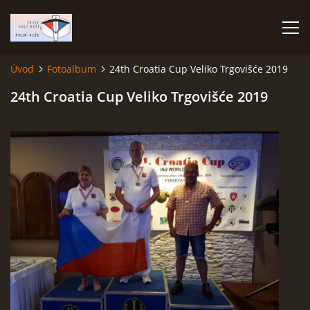
Úvod
Fotoalbum
24th Croatia Cup Veliko Trgovišće 2019
ÚVOD
24th Croatia Cup Veliko Trgovišće 2019
TERMÍNOVÝ KALENDÁŘ
PROPOZICE
VÝSLEDKY ZÁVODŮ
ČESKÝ POHÁR A ČESKÁ LIGA
REPREZENTACE