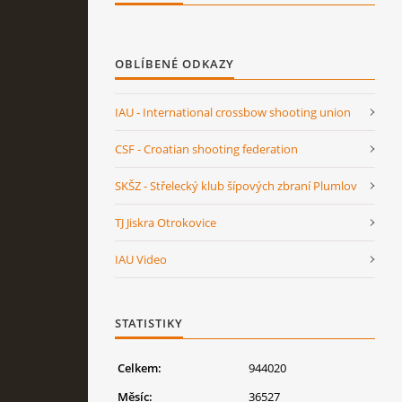
OBLÍBENÉ ODKAZY
IAU - International crossbow shooting union
CSF - Croatian shooting federation
SKŠZ - Střelecký klub šípových zbraní Plumlov
TJ Jiskra Otrokovice
IAU Video
STATISTIKY
Celkem:
944020
Měsíc:
36527