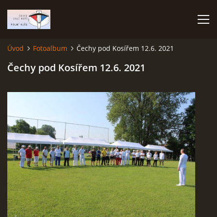
Úvod
Fotoalbum
Čechy pod Kosířem 12.6. 2021
ÚVOD
Čechy pod Kosířem 12.6. 2021
TERMÍNOVÝ KALENDÁŘ
PROPOZICE
VÝSLEDKY ZÁVODŮ
ČESKÝ POHÁR A ČESKÁ LIGA
REPREZENTACE