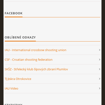
FACEBOOK
OBLÍBENÉ ODKAZY
IAU - International crossbow shooting union
CSF - Croatian shooting federation
SKŠZ - Střelecký klub šípových zbraní Plumlov
TJ Jiskra Otrokovice
IAU Video
STATISTIKY