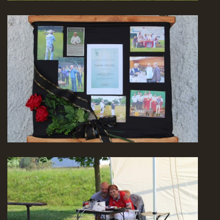
REKORDY
ČLENSKÁ SCHŮZE ČSK
VÝKONNÝ VÝBOR, SPORTOVNĚ TECHNICKÁ KOMISE
OSTATNÍ
FOTOALBUM
VIDEO
© 2026 eStránky.cz
|
WebSlice
|
Tisk
|
Aktualizováno: 22. 7. 2026
|