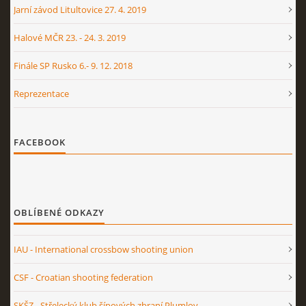
Jarní závod Litultovice 27. 4. 2019
Halové MČR 23. - 24. 3. 2019
Finále SP Rusko 6.- 9. 12. 2018
Reprezentace
FACEBOOK
OBLÍBENÉ ODKAZY
IAU - International crossbow shooting union
CSF - Croatian shooting federation
SKŠZ - Střelecký klub šípových zbraní Plumlov