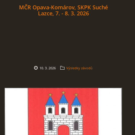
MČR Opava-Komárov, SKPK Suché
Lazce, 7. - 8. 3. 2026
10. 3. 2026
Výsledky závodů