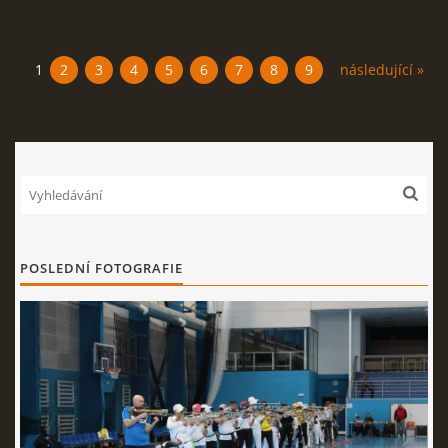
1
2
3
4
5
6
7
8
9
následující »
POSLEDNÍ FOTOGRAFIE