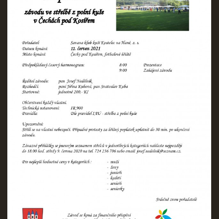
REKORDY
ČLENSKÁ SCHŮZE ČSK
VÝKONNÝ VÝBOR, SPORTOVNĚ TECHNICKÁ KOMISE
OSTATNÍ
FOTOALBUM
VIDEO
© 2026 eStránky.cz
|
WebSlice
|
Tisk
|
Aktualizováno: 22. 7. 2026
|