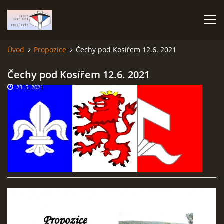
Úvod
Propozice
Čechy pod Kosířem 12.6. 2021
ÚVOD
Čechy pod Kosířem 12.6. 2021
23. 5. 2021
TERMÍNOVÝ KALENDÁŘ
PROPOZICE
VÝSLEDKY ZÁVODŮ
ČESKÝ POHÁR A ČESKÁ LIGA
REPREZENTACE