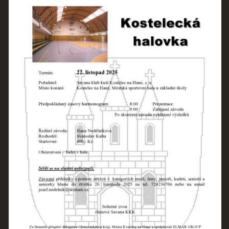
REKORDY
ČLENSKÁ SCHŮZE ČSK
VÝKONNÝ VÝBOR, SPORTOVNĚ TECHNICKÁ KOMISE
OSTATNÍ
FOTOALBUM
VIDEO
© 2026 eStránky.cz
|
WebSlice
|
Tisk
|
Aktualizováno: 22. 7. 2026
|