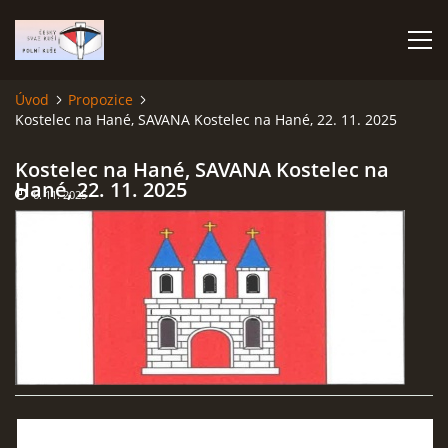
Úvod
Propozice
Kostelec na Hané, SAVANA Kostelec na Hané, 22. 11. 2025
ÚVOD
Kostelec na Hané, SAVANA Kostelec na
TERMÍNOVÝ KALENDÁŘ
Hané, 22. 11. 2025
6. 11. 2025
PROPOZICE
VÝSLEDKY ZÁVODŮ
ČESKÝ POHÁR A ČESKÁ LIGA
REPREZENTACE