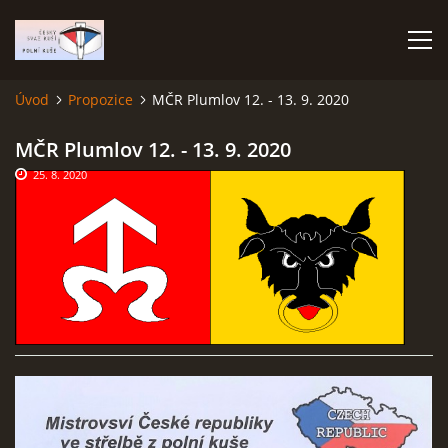
Úvod
Propozice
MČR Plumlov 12. - 13. 9. 2020
ÚVOD
MČR Plumlov 12. - 13. 9. 2020
25. 8. 2020
TERMÍNOVÝ KALENDÁŘ
PROPOZICE
VÝSLEDKY ZÁVODŮ
ČESKÝ POHÁR A ČESKÁ LIGA
REPREZENTACE