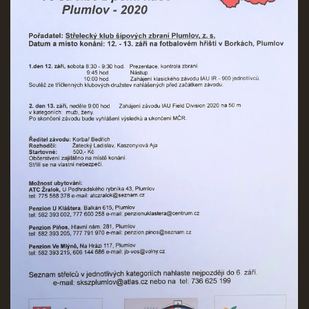
REKORDY
ČLENSKÁ SCHŮZE ČSK
VÝKONNÝ VÝBOR, SPORTOVNĚ TECHNICKÁ KOMISE
OSTATNÍ
FOTOALBUM
VIDEO
© 2026 eStránky.cz
|
WebSlice
|
Tisk
|
Aktualizováno: 22. 7. 2026
|