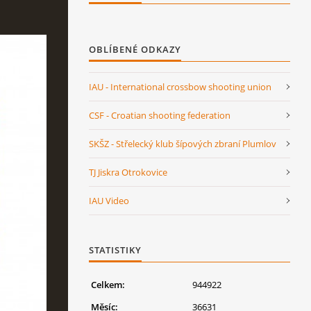
OBLÍBENÉ ODKAZY
IAU - International crossbow shooting union
CSF - Croatian shooting federation
SKŠZ - Střelecký klub šípových zbraní Plumlov
TJ Jiskra Otrokovice
IAU Video
STATISTIKY
Celkem:
944922
Měsíc:
36631