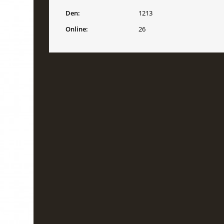
Den:
1213
Online:
26