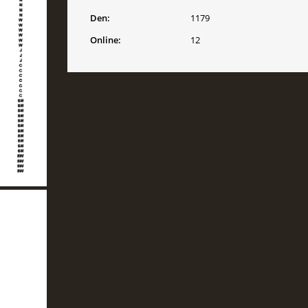
Den:
1179
Online:
12