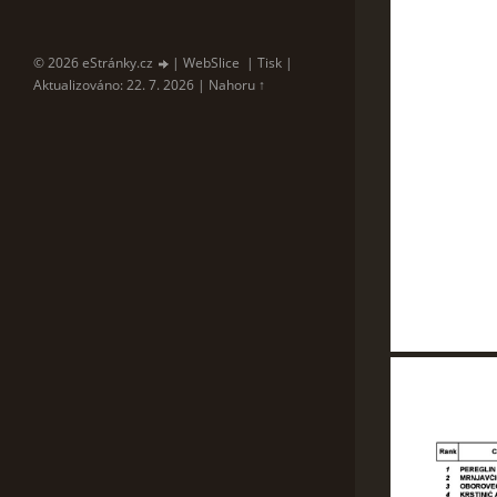
© 2026 eStránky.cz
|
WebSlice
|
Tisk
|
Aktualizováno: 22. 7. 2026
|
Nahoru ↑