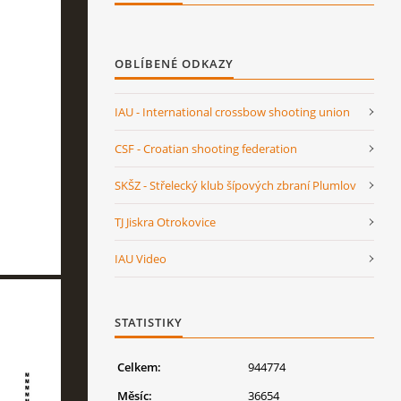
OBLÍBENÉ ODKAZY
IAU - International crossbow shooting union
CSF - Croatian shooting federation
SKŠZ - Střelecký klub šípových zbraní Plumlov
TJ Jiskra Otrokovice
IAU Video
STATISTIKY
Celkem:
944774
Měsíc:
36654