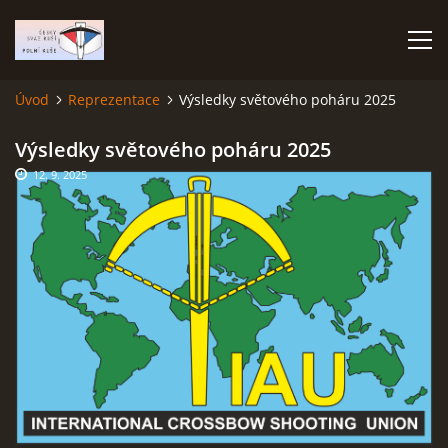
Úvod
Reprezentace
Výsledky světového poháru 2025
ÚVOD
Výsledky světového poháru 2025
12. 9. 2025
TERMÍNOVÝ KALENDÁŘ
PROPOZICE
VÝSLEDKY ZÁVODŮ
ČESKÝ POHÁR A ČESKÁ LIGA
REPREZENTACE