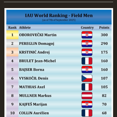
REKORDY
ČLENSKÁ SCHŮZE ČSK
VÝKONNÝ VÝBOR, SPORTOVNĚ TECHNICKÁ KOMISE
OSTATNÍ
FOTOALBUM
VIDEO
© 2026 eStránky.cz
|
WebSlice
|
Tisk
|
Aktualizováno: 22. 7. 2026
|