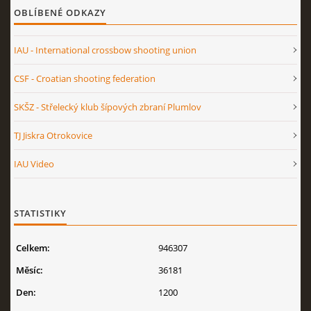
OBLÍBENÉ ODKAZY
IAU - International crossbow shooting union
CSF - Croatian shooting federation
SKŠZ - Střelecký klub šípových zbraní Plumlov
TJ Jiskra Otrokovice
IAU Video
STATISTIKY
Celkem:
946307
Měsíc:
36181
Den:
1200