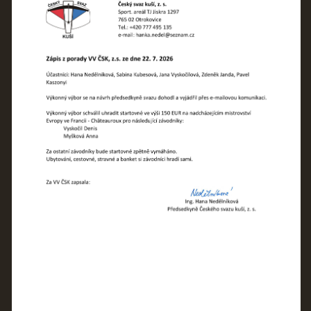
REKORDY
ČLENSKÁ SCHŮZE ČSK
VÝKONNÝ VÝBOR, SPORTOVNĚ TECHNICKÁ KOMISE
OSTATNÍ
FOTOALBUM
VIDEO
© 2026 eStránky.cz
|
WebSlice
|
Tisk
|
Aktualizováno: 22. 7. 2026
|