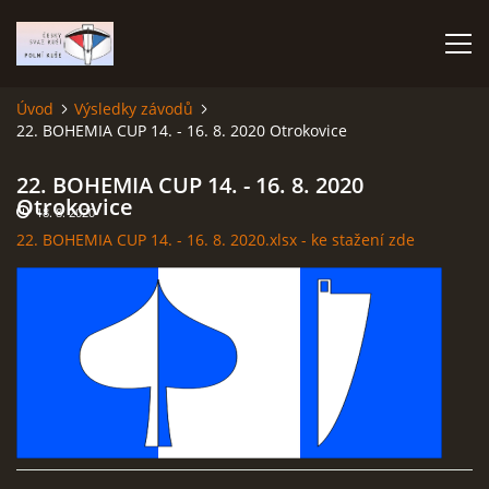
Úvod
Výsledky závodů
22. BOHEMIA CUP 14. - 16. 8. 2020 Otrokovice
ÚVOD
22. BOHEMIA CUP 14. - 16. 8. 2020
TERMÍNOVÝ KALENDÁŘ
Otrokovice
18. 8. 2020
22. BOHEMIA CUP 14. - 16. 8. 2020.xlsx - ke stažení zde
PROPOZICE
VÝSLEDKY ZÁVODŮ
ČESKÝ POHÁR A ČESKÁ LIGA
REPREZENTACE