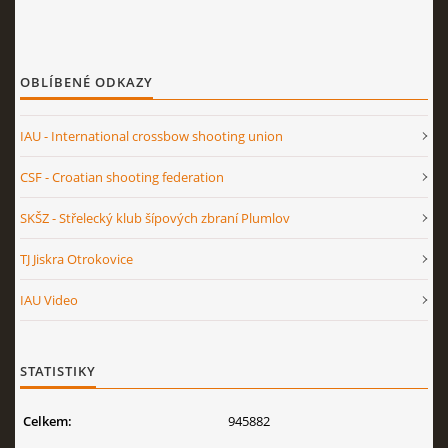
OBLÍBENÉ ODKAZY
IAU - International crossbow shooting union
CSF - Croatian shooting federation
SKŠZ - Střelecký klub šípových zbraní Plumlov
TJ Jiskra Otrokovice
IAU Video
STATISTIKY
Celkem:
945882