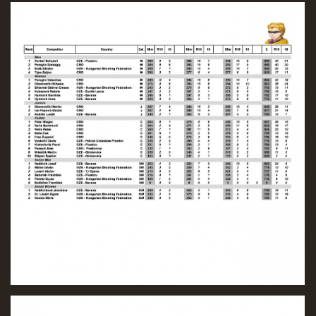
REKORDY
ČLENSKÁ SCHŮZE ČSK
VÝKONNÝ VÝBOR, SPORTOVNĚ TECHNICKÁ KOMISE
OSTATNÍ
FOTOALBUM
VIDEO
© 2026 eStránky.cz
|
WebSlice
|
Tisk
|
Aktualizováno: 22. 7. 2026
|