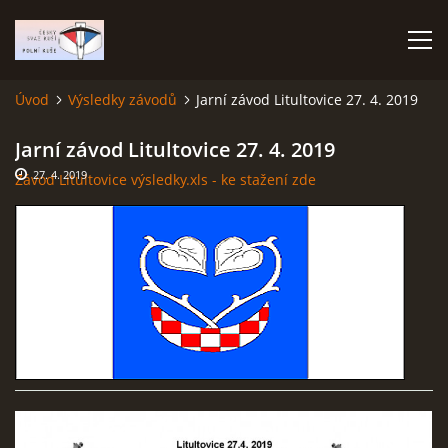
Úvod
Výsledky závodů
Jarní závod Litultovice 27. 4. 2019
ÚVOD
Jarní závod Litultovice 27. 4. 2019
27. 4. 2019
Závod Litultovice výsledky.xls - ke stažení zde
TERMÍNOVÝ KALENDÁŘ
PROPOZICE
VÝSLEDKY ZÁVODŮ
ČESKÝ POHÁR A ČESKÁ LIGA
REPREZENTACE