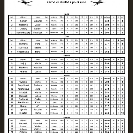
REKORDY
ČLENSKÁ SCHŮZE ČSK
VÝKONNÝ VÝBOR, SPORTOVNĚ TECHNICKÁ KOMISE
OSTATNÍ
FOTOALBUM
VIDEO
© 2026 eStránky.cz
|
WebSlice
|
Tisk
|
Aktualizováno: 22. 7. 2026
|