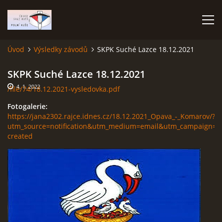
Úvod
Výsledky závodů
SKPK Suché Lazce 18.12.2021
ÚVOD
SKPK Suché Lazce 18.12.2021
4. 1. 2022
/file/74/18.12.2021-vysledovka.pdf
TERMÍNOVÝ KALENDÁŘ
Fotogalerie:
https://jana2302.rajce.idnes.cz/18.12.2021_Opava_-_Komarov/?
PROPOZICE
utm_source=notification&utm_medium=email&utm_campaign=a
created
VÝSLEDKY ZÁVODŮ
ČESKÝ POHÁR A ČESKÁ LIGA
REPREZENTACE