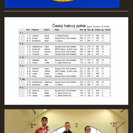
REKORDY
ČLENSKÁ SCHŮZE ČSK
VÝKONNÝ VÝBOR, SPORTOVNĚ TECHNICKÁ KOMISE
OSTATNÍ
FOTOALBUM
VIDEO
© 2026 eStránky.cz
|
WebSlice
|
Tisk
|
Aktualizováno: 22. 7. 2026
|