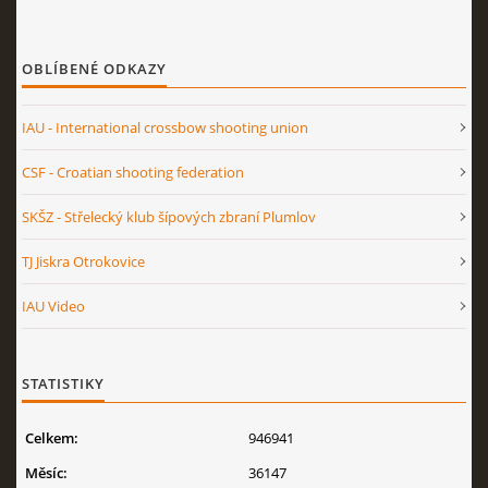
OBLÍBENÉ ODKAZY
IAU - International crossbow shooting union
CSF - Croatian shooting federation
SKŠZ - Střelecký klub šípových zbraní Plumlov
TJ Jiskra Otrokovice
IAU Video
STATISTIKY
Celkem:
946941
Měsíc:
36147