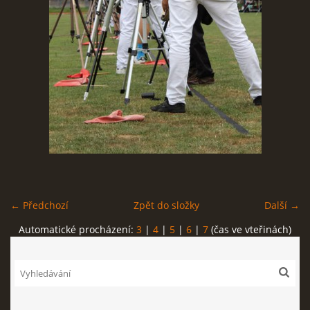
REKORDY
ČLENSKÁ SCHŮZE ČSK
VÝKONNÝ VÝBOR, SPORTOVNĚ TECHNICKÁ KOMISE
OSTATNÍ
FOTOALBUM
← Předchozí
Zpět do složky
Další →
Automatické procházení:
3
|
4
|
5
|
6
|
7
(čas ve vteřinách)
VIDEO
© 2026 eStránky.cz
|
WebSlice
|
Tisk
|
Aktualizováno: 22. 7. 2026
|