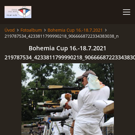
Úvod
Fotoalbum
Bohemia Cup 16.-18.7.2021
219787534_4233811799990218_9066668722334383038_n
ÚVOD
Bohemia Cup 16.-18.7.2021
TERMÍNOVÝ KALENDÁŘ
219787534_4233811799990218_9066668722334383
PROPOZICE
VÝSLEDKY ZÁVODŮ
ČESKÝ POHÁR A ČESKÁ LIGA
REPREZENTACE