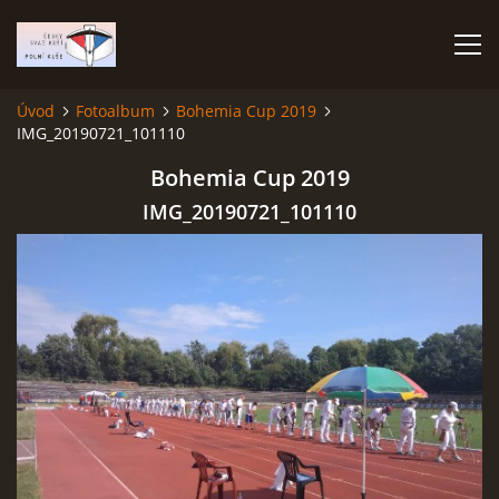
Úvod
Fotoalbum
Bohemia Cup 2019
IMG_20190721_101110
ÚVOD
Bohemia Cup 2019
TERMÍNOVÝ KALENDÁŘ
IMG_20190721_101110
PROPOZICE
VÝSLEDKY ZÁVODŮ
ČESKÝ POHÁR A ČESKÁ LIGA
REPREZENTACE