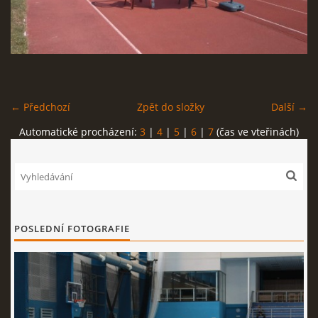
REKORDY
ČLENSKÁ SCHŮZE ČSK
← Předchozí
Zpět do složky
Další →
VÝKONNÝ VÝBOR, SPORTOVNĚ TECHNICKÁ KOMISE
Automatické procházení:
3
|
4
|
5
|
6
|
7
(čas ve vteřinách)
OSTATNÍ
FOTOALBUM
POSLEDNÍ FOTOGRAFIE
VIDEO
© 2026 eStránky.cz
|
WebSlice
|
Tisk
|
Aktualizováno: 22. 7. 2026
|