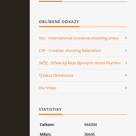
OBLÍBENÉ ODKAZY
IAU - International crossbow shooting union
CSF - Croatian shooting federation
SKŠZ - Střelecký klub šípových zbraní Plumlov
TJ Jiskra Otrokovice
IAU Video
STATISTIKY
Celkem:
944394
Měsíc:
36646