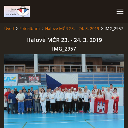
Úvod
Fotoalbum
Halové MČR 23. - 24. 3. 2019
IMG_2957
ÚVOD
Halové MČR 23. - 24. 3. 2019
IMG_2957
TERMÍNOVÝ KALENDÁŘ
PROPOZICE
VÝSLEDKY ZÁVODŮ
ČESKÝ POHÁR A ČESKÁ LIGA
REPREZENTACE