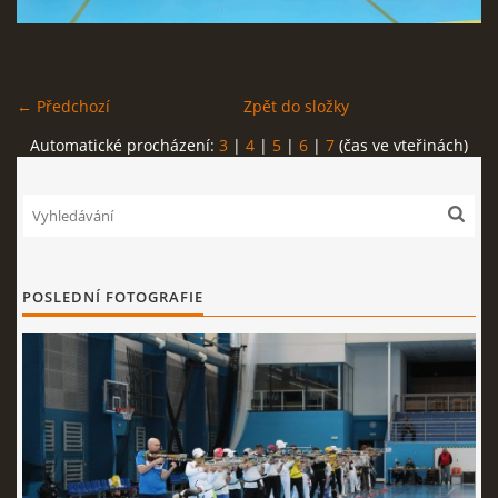
REKORDY
← Předchozí
Zpět do složky
ČLENSKÁ SCHŮZE ČSK
Automatické procházení:
3
|
4
|
5
|
6
|
7
(čas ve vteřinách)
VÝKONNÝ VÝBOR, SPORTOVNĚ TECHNICKÁ KOMISE
OSTATNÍ
POSLEDNÍ FOTOGRAFIE
FOTOALBUM
VIDEO
© 2026 eStránky.cz
|
WebSlice
|
Tisk
|
Aktualizováno: 22. 7. 2026
|