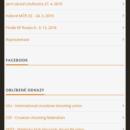
Jarní závod Litultovice 27. 4. 2019
Halové MČR 23. - 24. 3. 2019
Finále SP Rusko 6.- 9. 12. 2018
Reprezentace
FACEBOOK
OBLÍBENÉ ODKAZY
IAU - International crossbow shooting union
CSF - Croatian shooting federation
SKŠZ - Střelecký klub šípových zbraní Plumlov