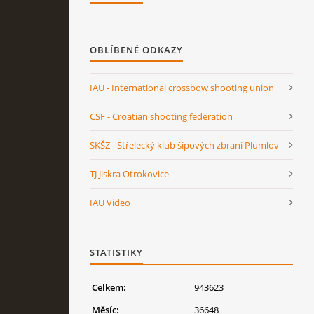
OBLÍBENÉ ODKAZY
IAU - International crossbow shooting union
CSF - Croatian shooting federation
SKŠZ - Střelecký klub šípových zbraní Plumlov
TJ Jiskra Otrokovice
IAU Video
STATISTIKY
Celkem:
943623
Měsíc:
36648