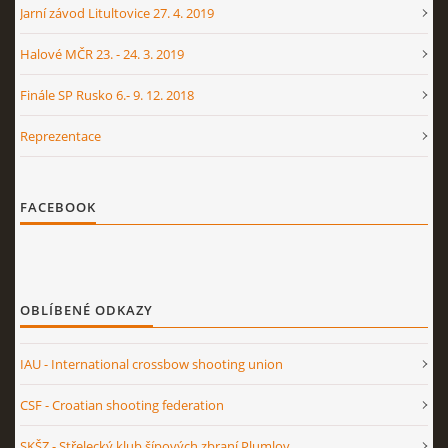
Jarní závod Litultovice 27. 4. 2019
Halové MČR 23. - 24. 3. 2019
Finále SP Rusko 6.- 9. 12. 2018
Reprezentace
FACEBOOK
OBLÍBENÉ ODKAZY
IAU - International crossbow shooting union
CSF - Croatian shooting federation
SKŠZ - Střelecký klub šípových zbraní Plumlov