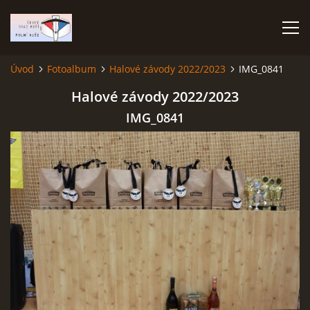
Úvod
Fotoalbum
Halové závody 2022/2023
IMG_0841
ÚVOD
Halové závody 2022/2023
IMG_0841
TERMÍNOVÝ KALENDÁŘ
PROPOZICE
VÝSLEDKY ZÁVODŮ
ČESKÝ POHÁR A ČESKÁ LIGA
REPREZENTACE