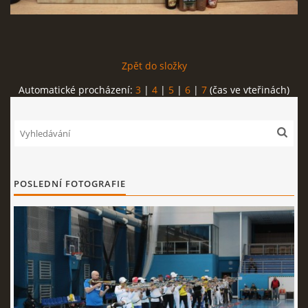
REKORDY
Zpět do složky
ČLENSKÁ SCHŮZE ČSK
Automatické procházení:
3
|
4
|
5
|
6
|
7
(čas ve vteřinách)
VÝKONNÝ VÝBOR, SPORTOVNĚ TECHNICKÁ KOMISE
OSTATNÍ
POSLEDNÍ FOTOGRAFIE
FOTOALBUM
VIDEO
© 2026 eStránky.cz
|
WebSlice
|
Tisk
|
Aktualizováno: 22. 7. 2026
|