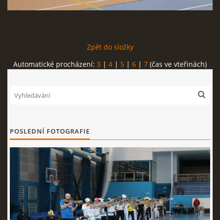
REKORDY
Zpět do složky
ČLENSKÁ SCHŮZE ČSK
Automatické procházení:
3
|
4
|
5
|
6
|
7
(čas ve vteřinách)
VÝKONNÝ VÝBOR, SPORTOVNĚ TECHNICKÁ KOMISE
OSTATNÍ
POSLEDNÍ FOTOGRAFIE
FOTOALBUM
VIDEO
© 2026 eStránky.cz
|
WebSlice
|
Tisk
|
Aktualizováno: 22. 7. 2026
|