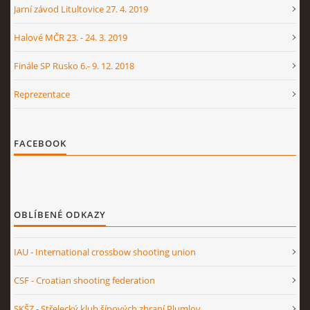
Jarní závod Litultovice 27. 4. 2019
Halové MČR 23. - 24. 3. 2019
Finále SP Rusko 6.- 9. 12. 2018
Reprezentace
FACEBOOK
OBLÍBENÉ ODKAZY
IAU - International crossbow shooting union
CSF - Croatian shooting federation
SKŠZ - Střelecký klub šípových zbraní Plumlov