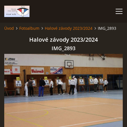
Úvod
Fotoalbum
Halové závody 2023/2024
IMG_2893
ÚVOD
Halové závody 2023/2024
IMG_2893
TERMÍNOVÝ KALENDÁŘ
PROPOZICE
VÝSLEDKY ZÁVODŮ
ČESKÝ POHÁR A ČESKÁ LIGA
REPREZENTACE