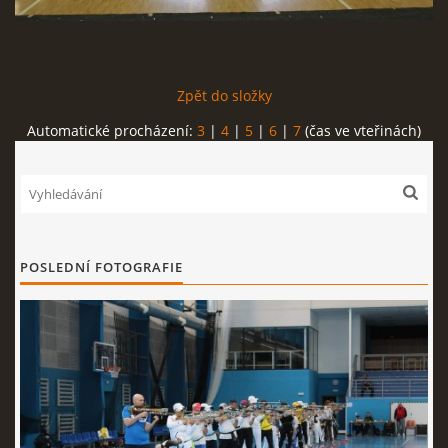
REKORDY
Zpět do složky
ČLENSKÁ SCHŮZE ČSK
Automatické procházení:
3
|
4
|
5
|
6
|
7
(čas ve vteřinách)
VÝKONNÝ VÝBOR, SPORTOVNĚ TECHNICKÁ KOMISE
OSTATNÍ
POSLEDNÍ FOTOGRAFIE
FOTOALBUM
VIDEO
© 2026 eStránky.cz
|
WebSlice
|
Tisk
|
Aktualizováno: 22. 7. 2026
|