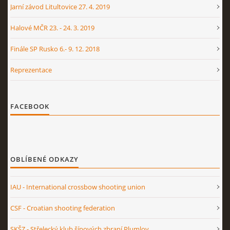
Jarní závod Litultovice 27. 4. 2019
Halové MČR 23. - 24. 3. 2019
Finále SP Rusko 6.- 9. 12. 2018
Reprezentace
FACEBOOK
OBLÍBENÉ ODKAZY
IAU - International crossbow shooting union
CSF - Croatian shooting federation
SKŠZ - Střelecký klub šípových zbraní Plumlov