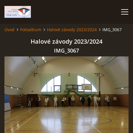
Úvod
Fotoalbum
Halové závody 2023/2024
IMG_3067
ÚVOD
Halové závody 2023/2024
IMG_3067
TERMÍNOVÝ KALENDÁŘ
PROPOZICE
VÝSLEDKY ZÁVODŮ
ČESKÝ POHÁR A ČESKÁ LIGA
REPREZENTACE