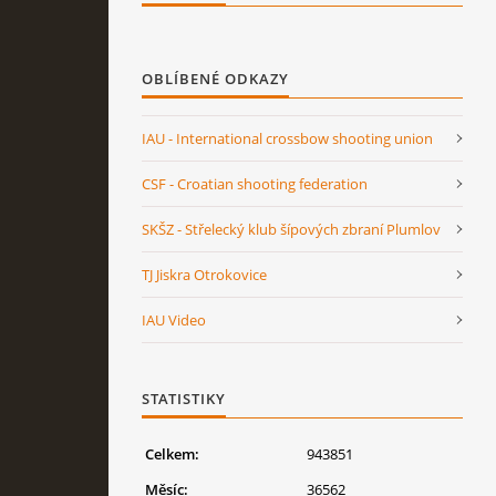
OBLÍBENÉ ODKAZY
IAU - International crossbow shooting union
CSF - Croatian shooting federation
SKŠZ - Střelecký klub šípových zbraní Plumlov
TJ Jiskra Otrokovice
IAU Video
STATISTIKY
Celkem:
943851
Měsíc:
36562