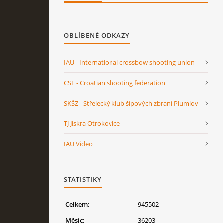
OBLÍBENÉ ODKAZY
IAU - International crossbow shooting union
CSF - Croatian shooting federation
SKŠZ - Střelecký klub šípových zbraní Plumlov
TJ Jiskra Otrokovice
IAU Video
STATISTIKY
Celkem:
945502
Měsíc:
36203