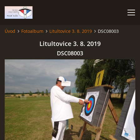
Úvod
Fotoalbum
Litultovice 3. 8. 2019
DSC08003
ÚVOD
Litultovice 3. 8. 2019
DSC08003
TERMÍNOVÝ KALENDÁŘ
PROPOZICE
VÝSLEDKY ZÁVODŮ
ČESKÝ POHÁR A ČESKÁ LIGA
REPREZENTACE