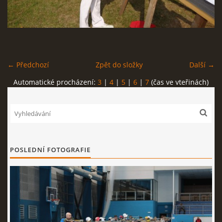
REKORDY
ČLENSKÁ SCHŮZE ČSK
← Předchozí
Zpět do složky
Další →
VÝKONNÝ VÝBOR, SPORTOVNĚ TECHNICKÁ KOMISE
Automatické procházení:
3
|
4
|
5
|
6
|
7
(čas ve vteřinách)
OSTATNÍ
FOTOALBUM
POSLEDNÍ FOTOGRAFIE
VIDEO
© 2026 eStránky.cz
|
WebSlice
|
Tisk
|
Aktualizováno: 22. 7. 2026
|