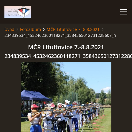
Úvod
Fotoalbum
MČR Litultovice 7.-8.8.2021
234839534_4532462360118271_3584365012731228607_n
ÚVOD
MČR Litultovice 7.-8.8.2021
TERMÍNOVÝ KALENDÁŘ
234839534_4532462360118271_3584365012731228
PROPOZICE
VÝSLEDKY ZÁVODŮ
ČESKÝ POHÁR A ČESKÁ LIGA
REPREZENTACE