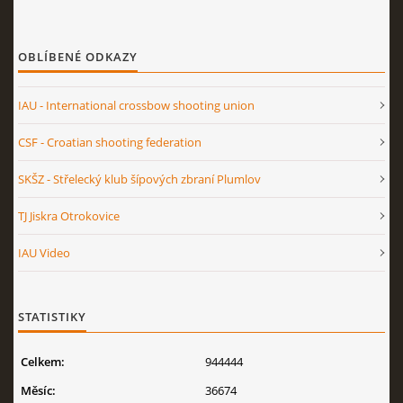
OBLÍBENÉ ODKAZY
IAU - International crossbow shooting union
CSF - Croatian shooting federation
SKŠZ - Střelecký klub šípových zbraní Plumlov
TJ Jiskra Otrokovice
IAU Video
STATISTIKY
Celkem:
944444
Měsíc:
36674