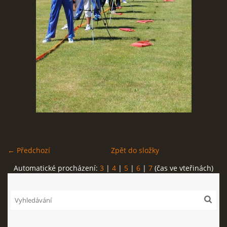
REKORDY
ČLENSKÁ SCHŮZE ČSK
VÝKONNÝ VÝBOR, SPORTOVNĚ TECHNICKÁ KOMISE
OSTATNÍ
FOTOALBUM
← Předchozí
Zpět do složky
Automatické procházení:
3
|
4
|
5
|
6
|
7
(čas ve vteřinách)
VIDEO
© 2026 eStránky.cz
|
WebSlice
|
Tisk
|
Aktualizováno: 22. 7. 2026
|