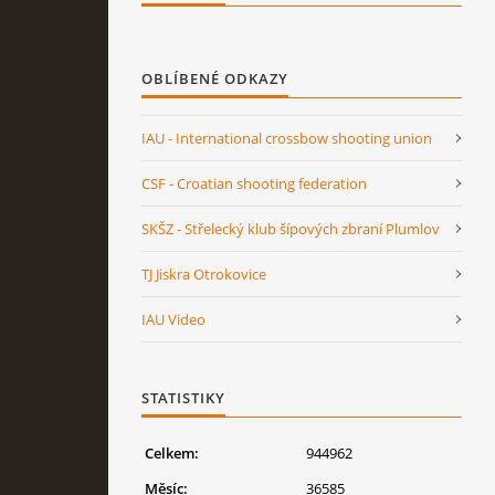
OBLÍBENÉ ODKAZY
IAU - International crossbow shooting union
CSF - Croatian shooting federation
SKŠZ - Střelecký klub šípových zbraní Plumlov
TJ Jiskra Otrokovice
IAU Video
STATISTIKY
Celkem:
944962
Měsíc:
36585