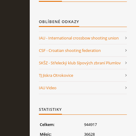
OBLÍBENÉ ODKAZY
IAU - International crossbow shooting union
CSF - Croatian shooting federation
SKŠZ - Střelecký klub šípových zbraní Plumlov
TJ Jiskra Otrokovice
IAU Video
STATISTIKY
Celkem:
944917
Měsíc:
36628