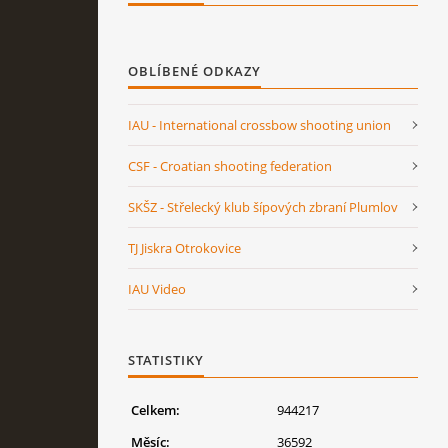
OBLÍBENÉ ODKAZY
IAU - International crossbow shooting union
CSF - Croatian shooting federation
SKŠZ - Střelecký klub šípových zbraní Plumlov
TJ Jiskra Otrokovice
IAU Video
STATISTIKY
Celkem:
944217
Měsíc:
36592