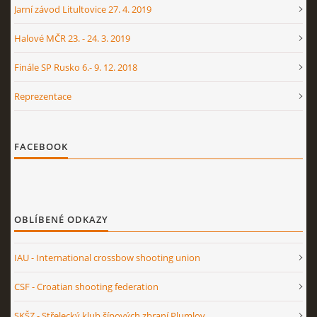
Jarní závod Litultovice 27. 4. 2019
Halové MČR 23. - 24. 3. 2019
Finále SP Rusko 6.- 9. 12. 2018
Reprezentace
FACEBOOK
OBLÍBENÉ ODKAZY
IAU - International crossbow shooting union
CSF - Croatian shooting federation
SKŠZ - Střelecký klub šípových zbraní Plumlov