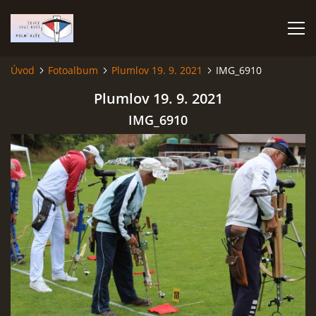
Úvod
Fotoalbum
Plumlov 19. 9. 2021
IMG_6910
ÚVOD
Plumlov 19. 9. 2021
IMG_6910
TERMÍNOVÝ KALENDÁŘ
PROPOZICE
VÝSLEDKY ZÁVODŮ
ČESKÝ POHÁR A ČESKÁ LIGA
REPREZENTACE