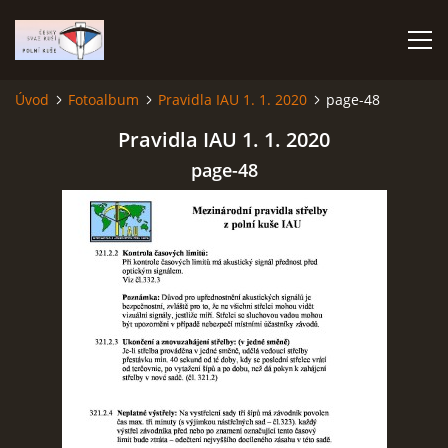
Úvod
Fotoalbum
Pravidla IAU 1. 1. 2020
page-48
ÚVOD
Pravidla IAU 1. 1. 2020
page-48
TERMÍNOVÝ KALENDÁŘ
PROPOZICE
VÝSLEDKY ZÁVODŮ
ČESKÝ POHÁR A ČESKÁ LIGA
REPREZENTACE