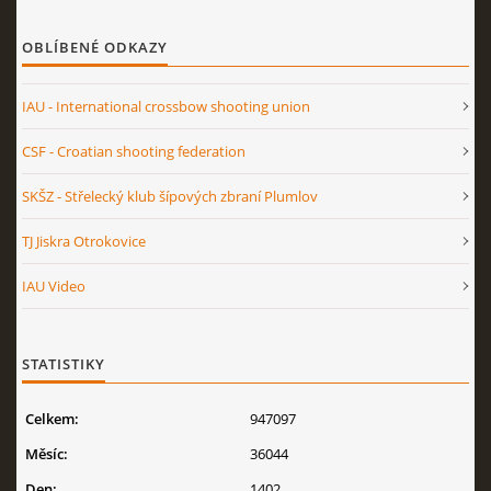
OBLÍBENÉ ODKAZY
IAU - International crossbow shooting union
CSF - Croatian shooting federation
SKŠZ - Střelecký klub šípových zbraní Plumlov
TJ Jiskra Otrokovice
IAU Video
STATISTIKY
Celkem:
947097
Měsíc:
36044
Den:
1402