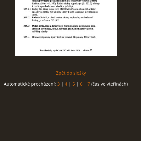
Zpět do složky
Automatické procházení:
3
|
4
|
5
|
6
|
7
(čas ve vteřinách)