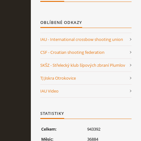
OBLÍBENÉ ODKAZY
IAU - International crossbow shooting union
CSF - Croatian shooting federation
SKŠZ - Střelecký klub šípových zbraní Plumlov
TJ Jiskra Otrokovice
IAU Video
STATISTIKY
Celkem:
943392
Měsíc:
36884