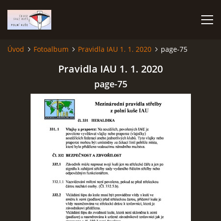
Úvod
Fotoalbum
Pravidla IAU 1. 1. 2020
page-75
ÚVOD
Pravidla IAU 1. 1. 2020
page-75
TERMÍNOVÝ KALENDÁŘ
PROPOZICE
VÝSLEDKY ZÁVODŮ
ČESKÝ POHÁR A ČESKÁ LIGA
REPREZENTACE