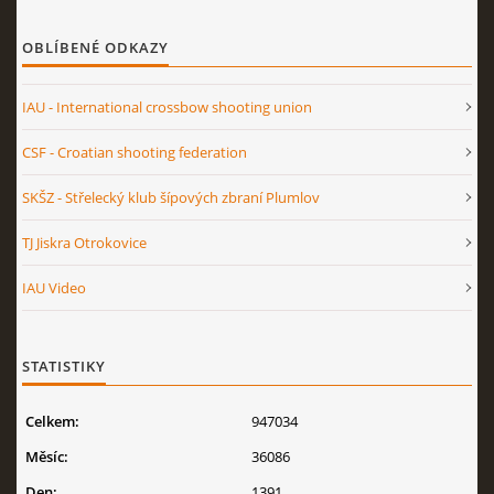
OBLÍBENÉ ODKAZY
IAU - International crossbow shooting union
CSF - Croatian shooting federation
SKŠZ - Střelecký klub šípových zbraní Plumlov
TJ Jiskra Otrokovice
IAU Video
STATISTIKY
Celkem:
947034
Měsíc:
36086
Den:
1391