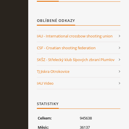
OBLÍBENÉ ODKAZY
IAU - International crossbow shooting union
CSF - Croatian shooting federation
SKŠZ - Střelecký klub šípových zbraní Plumlov
TJ Jiskra Otrokovice
IAU Video
STATISTIKY
Celkem:
945638
Měsíc:
36137