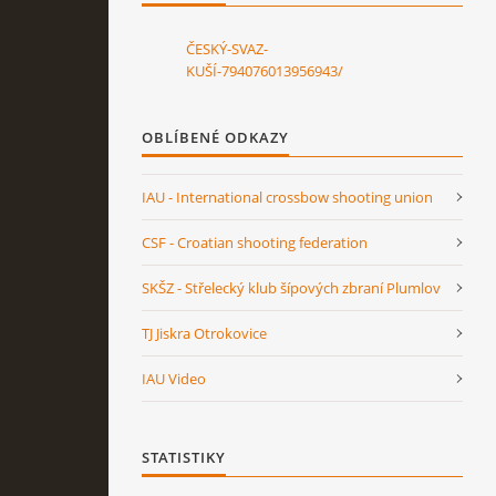
ČESKÝ-SVAZ-
KUŠÍ-794076013956943/
OBLÍBENÉ ODKAZY
IAU - International crossbow shooting union
CSF - Croatian shooting federation
SKŠZ - Střelecký klub šípových zbraní Plumlov
TJ Jiskra Otrokovice
IAU Video
STATISTIKY