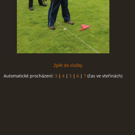
Zpět do složky
Automatické procházení:
3
|
4
|
5
|
6
|
7
(čas ve vteřinách)