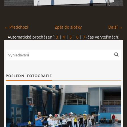
REKORDY
← Předchozí
Zpět do složky
Další →
ČLENSKÁ SCHŮZE ČSK
Automatické procházení:
3
|
4
|
5
|
6
|
7
(čas ve vteřinách)
VÝKONNÝ VÝBOR, SPORTOVNĚ TECHNICKÁ KOMISE
OSTATNÍ
POSLEDNÍ FOTOGRAFIE
FOTOALBUM
VIDEO
© 2026 eStránky.cz
|
WebSlice
|
Tisk
|
Aktualizováno: 22. 7. 2026
|