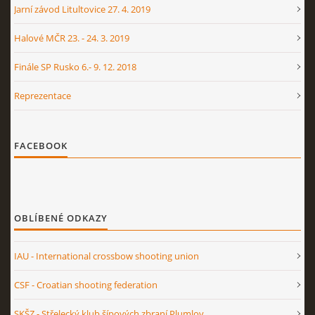
Jarní závod Litultovice 27. 4. 2019
Halové MČR 23. - 24. 3. 2019
Finále SP Rusko 6.- 9. 12. 2018
Reprezentace
FACEBOOK
OBLÍBENÉ ODKAZY
IAU - International crossbow shooting union
CSF - Croatian shooting federation
SKŠZ - Střelecký klub šípových zbraní Plumlov