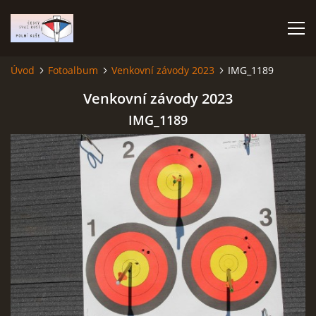
Úvod
Fotoalbum
Venkovní závody 2023
IMG_1189
ÚVOD
Venkovní závody 2023
IMG_1189
TERMÍNOVÝ KALENDÁŘ
PROPOZICE
VÝSLEDKY ZÁVODŮ
ČESKÝ POHÁR A ČESKÁ LIGA
REPREZENTACE