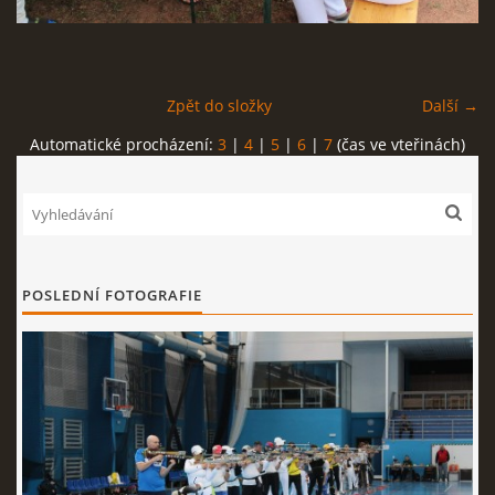
REKORDY
Zpět do složky
Další →
ČLENSKÁ SCHŮZE ČSK
Automatické procházení:
3
|
4
|
5
|
6
|
7
(čas ve vteřinách)
VÝKONNÝ VÝBOR, SPORTOVNĚ TECHNICKÁ KOMISE
OSTATNÍ
POSLEDNÍ FOTOGRAFIE
FOTOALBUM
VIDEO
© 2026 eStránky.cz
|
WebSlice
|
Tisk
|
Aktualizováno: 22. 7. 2026
|