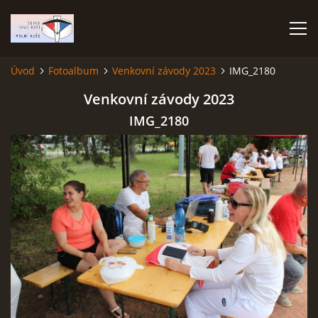
Úvod
Fotoalbum
Venkovní závody 2023
IMG_2180
ÚVOD
Venkovní závody 2023
IMG_2180
TERMÍNOVÝ KALENDÁŘ
PROPOZICE
VÝSLEDKY ZÁVODŮ
ČESKÝ POHÁR A ČESKÁ LIGA
REPREZENTACE