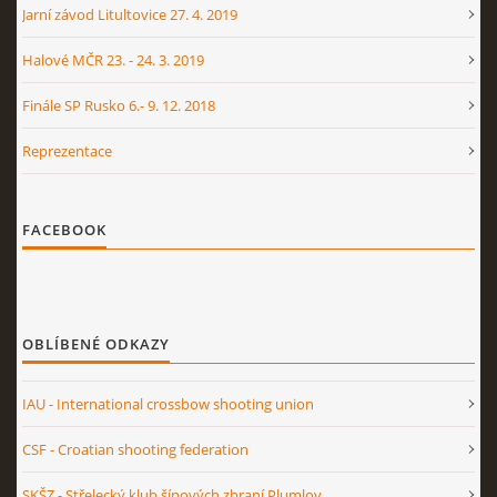
Jarní závod Litultovice 27. 4. 2019
Halové MČR 23. - 24. 3. 2019
Finále SP Rusko 6.- 9. 12. 2018
Reprezentace
FACEBOOK
OBLÍBENÉ ODKAZY
IAU - International crossbow shooting union
CSF - Croatian shooting federation
SKŠZ - Střelecký klub šípových zbraní Plumlov