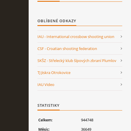
OBLÍBENÉ ODKAZY
IAU - International crossbow shooting union
CSF - Croatian shooting federation
SKŠZ - Střelecký klub šípových zbraní Plumlov
TJ Jiskra Otrokovice
IAU Video
STATISTIKY
Celkem:
944748
Měsíc:
36649