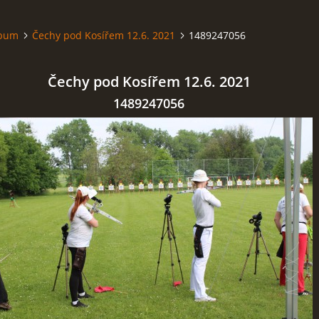
lbum
Čechy pod Kosířem 12.6. 2021
1489247056
Čechy pod Kosířem 12.6. 2021
1489247056