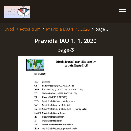
Úvod
Fotoalbum
Pravidla IAU 1. 1. 2020
page-3
ÚVOD
Pravidla IAU 1. 1. 2020
page-3
TERMÍNOVÝ KALENDÁŘ
PROPOZICE
VÝSLEDKY ZÁVODŮ
ČESKÝ POHÁR A ČESKÁ LIGA
REPREZENTACE