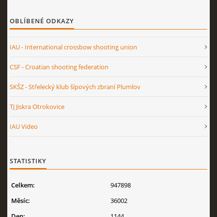
OBLÍBENÉ ODKAZY
IAU - International crossbow shooting union
CSF - Croatian shooting federation
SKŠZ - Střelecký klub šípových zbraní Plumlov
TJ Jiskra Otrokovice
IAU Video
STATISTIKY
Celkem:
947898
Měsíc:
36002
Den:
1144