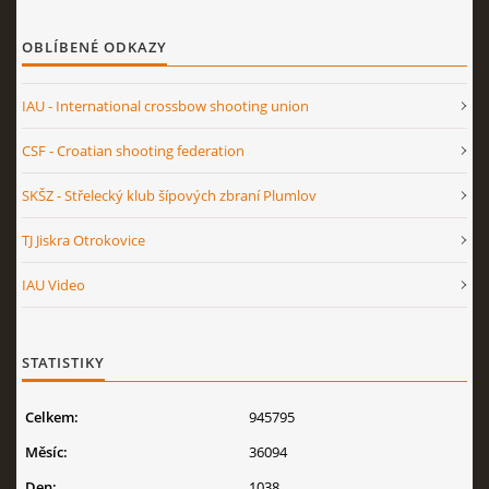
OBLÍBENÉ ODKAZY
IAU - International crossbow shooting union
CSF - Croatian shooting federation
SKŠZ - Střelecký klub šípových zbraní Plumlov
TJ Jiskra Otrokovice
IAU Video
STATISTIKY
Celkem:
945795
Měsíc:
36094
Den:
1038