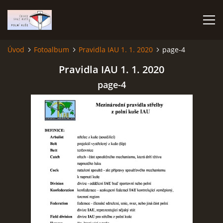
Úvod
Fotoalbum
Pravidla IAU 1. 1. 2020
page-4
ÚVOD
Pravidla IAU 1. 1. 2020
page-4
TERMÍNOVÝ KALENDÁŘ
PROPOZICE
VÝSLEDKY ZÁVODŮ
ČESKÝ POHÁR A ČESKÁ LIGA
REPREZENTACE